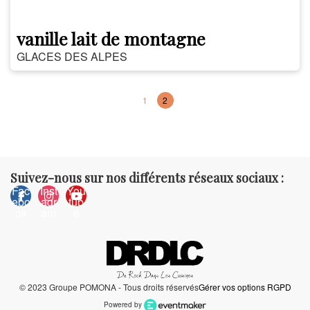
vanille lait de montagne
GLACES DES ALPES
1
2
Suivez-nous sur nos différents réseaux sociaux :
Fac
Inst
You
ebo
agr
tub
ok
am
e
© 2023 Groupe POMONA - Tous droits réservés
Gérer vos options RGPD
Powered by