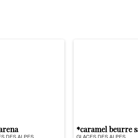
arena
*caramel beurre s
S DES ALPES
GLACES DES ALPES