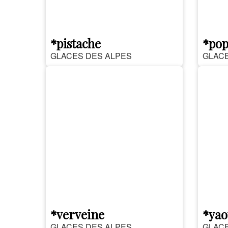
*pistache
*po
GLACES DES ALPES
GLACE
*verveine
*yao
GLACES DES ALPES
GLACE