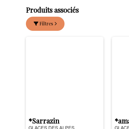
Produits associés
Filtres
*Sarrazin
*am
GLACES DES ALPES
GLACE