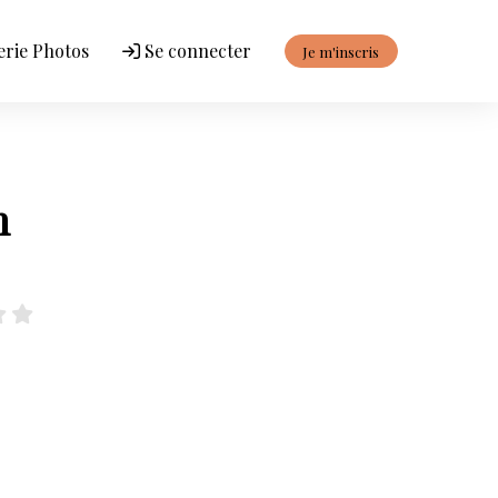
erie Photos
Se connecter
Je m'inscris
n