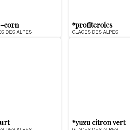
p-corn
*profiteroles
S DES ALPES
GLACES DES ALPES
urt
*yuzu citron vert
S DES ALPES
GLACES DES ALPES