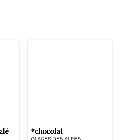
alé
*chocolat
GLACES DES ALPES