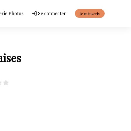
erie Photos
Se connecter
Je m'inscris
aises