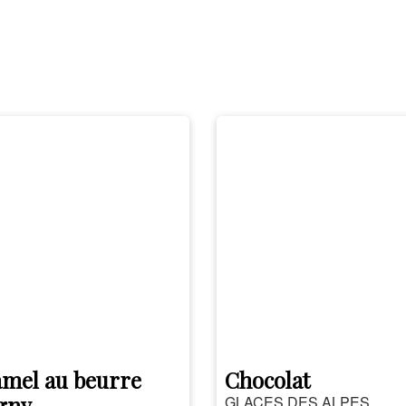
mel au beurre
Chocolat
igny
GLACES DES ALPES