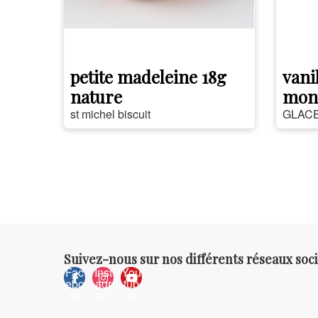
petite madeleine 18g
vanil
nature
mon
st michel biscuit
GLACE
Suivez-nous sur nos différents réseaux soci
Fac
Inst
You
ebo
agr
tub
ok
am
e