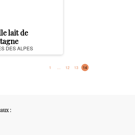
le lait de
tagne
S DES ALPES
1
…
12
13
14
aux :