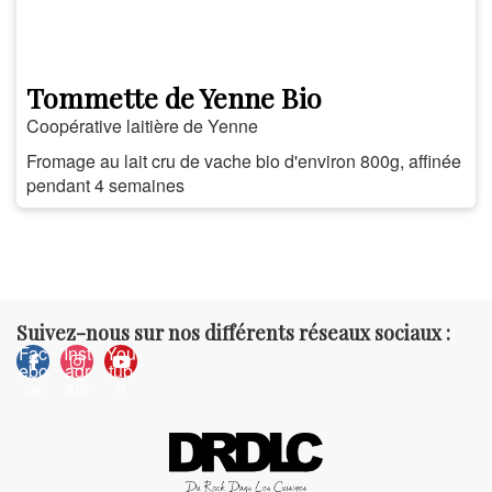
Tommette de Yenne Bio
Coopérative laitière de Yenne
Fromage au lait cru de vache bio d'environ 800g, affinée
pendant 4 semaines
Suivez-nous sur nos différents réseaux sociaux :
Fac
Inst
You
ebo
agr
tub
ok
am
e