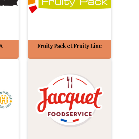
A
Fruity Pack et Fruity Line