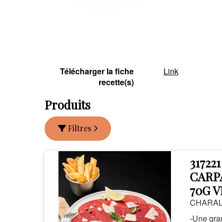
Télécharger la fiche
Link
recette(s)
Produits
Filtres
317221
CARP
70G V
CHARA
-Une gra