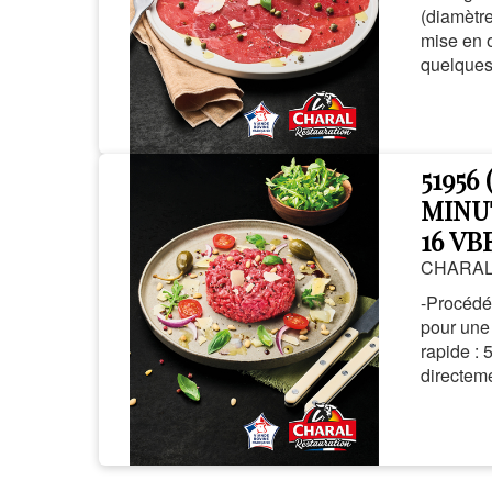
(diamètre
mise en 
quelques 
51956
MINUT
16 VB
CHARA
-Procédé
pour une
rapide : 
directeme