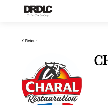
Retour
C